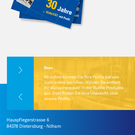
News
Ab sofort können Sie Ihre Profile bei uns
uns wieder
auch online bestellen. Wählen Sie einfach
angen.
Ihr Wunschprodukt in der Rubrik Produkte
freuen uns
aus. Dort finden Sie eine Übersicht über
unsere Profile.
Hauspflegerstrasse 6
84378 Dietersburg - Nöham