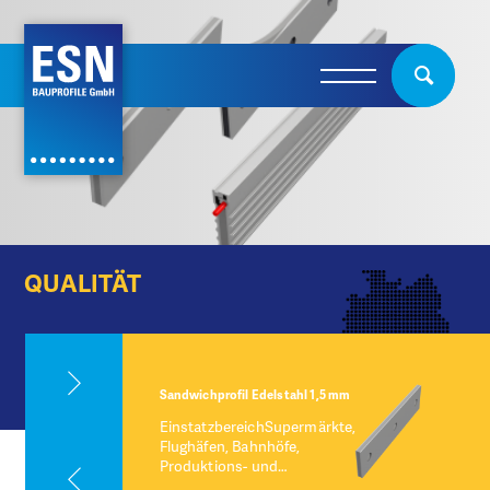
QUALITÄT
Sandwichprofil Edelstahl 1,5 mm
EinstatzbereichSupermärkte,
Flughäfen, Bahnhöfe,
Produktions- und…