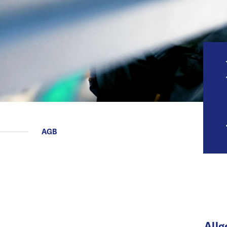
Bewegungsfugenprofile
aus Aluminium
EinstatzbereichTeppichbeläge,
PVC-Böden, Linoleum. Bei
geschlossener…
AGB
All