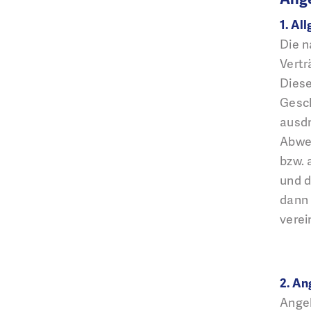
1. Al
Die n
Vertr
Diese
Gesch
ausdr
Abwe
bzw. 
und d
dann 
verei
2. An
Angeb