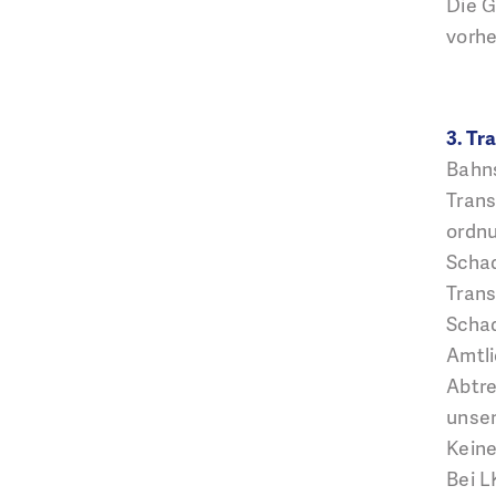
Die G
vorhe
3. Tr
Bahn
Trans
ordn
Scha
Trans
Schad
Amtli
Abtre
unser
Keine
Bei L