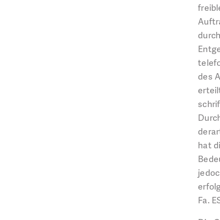
freib
Auftr
durch
Entge
telef
des A
ertei
schri
Durch
derar
hat d
Bedeu
jedoc
erfol
Fa. E