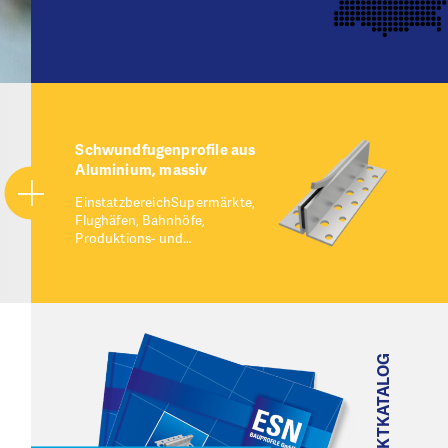
Schwundfugenprofile aus
Aluminium, massiv
EinstatzbereichSupermärkte,
Flughäfen, Bahnhöfe,
Produktions- und…
PRODUKTKATALOG