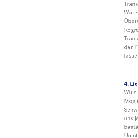
Trans
Waren
Übers
Regr
Trans
den F
lasse
4. Li
Wir s
Mögli
Schwi
uns j
bestä
Umstä