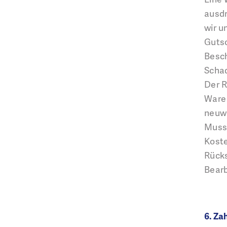
ausdr
wir u
Gutsc
Besch
Schad
Der R
Ware 
neuwe
Muss 
Koste
Rück
Bearb
6. Z