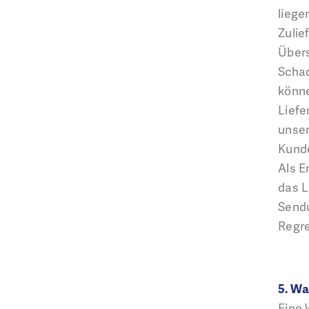
liege
Zulie
Übers
Schad
könne
Liefe
unser
Kund
Als E
das L
Sendu
Regr
5. W
Eine 