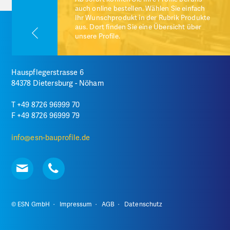
uns wieder
auch online bestellen. Wählen Sie einfach
angen.
Ihr Wunschprodukt in der Rubrik Produkte
freuen uns
aus. Dort finden Sie eine Übersicht über
unsere Profile.
Hauspflegerstrasse 6
84378 Dietersburg - Nöham
T +49 8726 96999 70
F +49 8726 96999 79
info@esn-bauprofile.de
© ESN GmbH ·
Impressum
·
AGB
·
Datenschutz