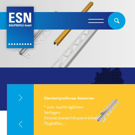
Dünnbettprofile aus Aluminium
* zum nachträglichen
Verfugen
EinstatzbereichSupermärkte,
Flughäfen,…